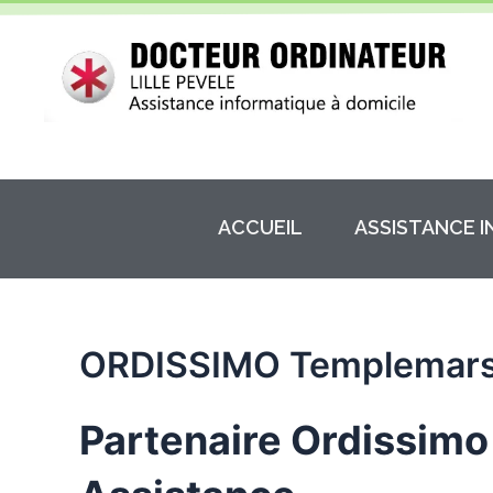
Aller
au
contenu
ACCUEIL
ASSISTANCE 
ORDISSIMO Templemar
Partenaire Ordissimo