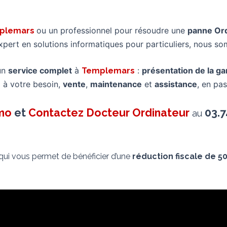
ou un professionnel pour résoudre une
panne Or
plemars
xpert en solutions informatiques pour particuliers, nous
un
service complet
à
:
présentation de la 
Templemars
 à votre besoin,
vente
,
maintenance
et
assistance
, en pas
imo
et
Contactez Docteur Ordinateur
03.7
au
 qui vous permet de bénéficier d’une
réduction fiscale de 5