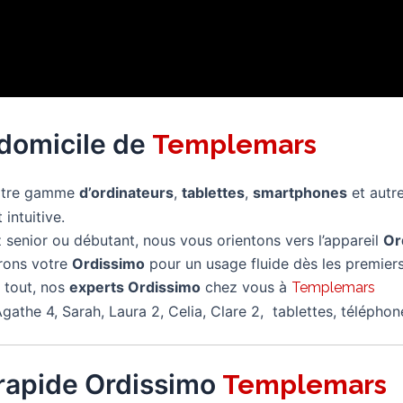
 domicile de
Templemars
notre gamme
d’ordinateurs
,
tablettes
,
smartphones
et autr
 intuitive.
senior ou débutant, nous vous orientons vers l’appareil
Or
rons votre
Ordissimo
pour un usage fluide dès les premiers
 tout, nos
experts Ordissimo
chez vous à
Templemars
gathe 4, Sarah, Laura 2, Celia, Clare 2, tablettes, télépho
rapide Ordissimo
Templemars