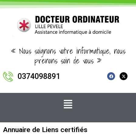
Aller
au
contenu
« Nous soignons votre informatique, nous
prenons soin de vous »
0374098891
F
X
a
-
Menu
c
t
e
w
b
i
o
t
o
t
k
e
r
Annuaire de Liens certifiés