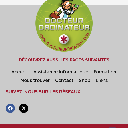
DÉCOUVREZ AUSSI LES PAGES SUIVANTES
Accueil
Assistance Informatique
Formation
Nous trouver
Contact
Shop
Liens
SUIVEZ-NOUS SUR LES RÉSEAUX
F
X
a
-
c
t
e
w
b
i