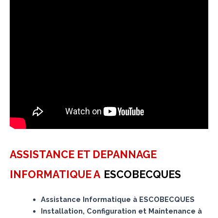
ASSISTANCE ET DEPANNAGE
INFORMATIQUE A
ESCOBECQUES
Assistance Informatique à ESCOBECQUES
Installation, Configuration et Maintenance à