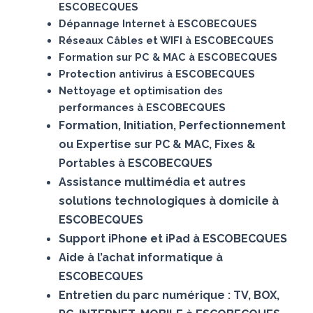
ESCOBECQUES
Dépannage Internet à ESCOBECQUES
Réseaux Câbles et WIFI à ESCOBECQUES
Formation sur PC & MAC à ESCOBECQUES
Protection antivirus à ESCOBECQUES
Nettoyage et optimisation des
performances à ESCOBECQUES
Formation, Initiation, Perfectionnement
ou Expertise sur PC & MAC, Fixes &
Portables à ESCOBECQUES
Assistance multimédia et autres
solutions technologiques à domicile à
ESCOBECQUES
Support iPhone et iPad à ESCOBECQUES
Aide à l’achat informatique à
ESCOBECQUES
Entretien du parc numérique : TV, BOX,