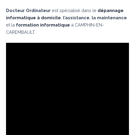
Docteur Ordinateur
est spécialisé dans le
dépannage
informatique à domicile
,
l’assistance
,
la maintenance
et la
formation informatique
à CAMPHIN-EN-
CAREMBAULT.