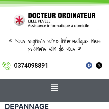
Aller
au
contenu
« Nous soignons votre informatique, nous
prenons soin de vous »
0374098891
F
X
a
-
Menu
c
t
e
w
b
i
o
t
o
t
k
e
r
DEPANNAGE