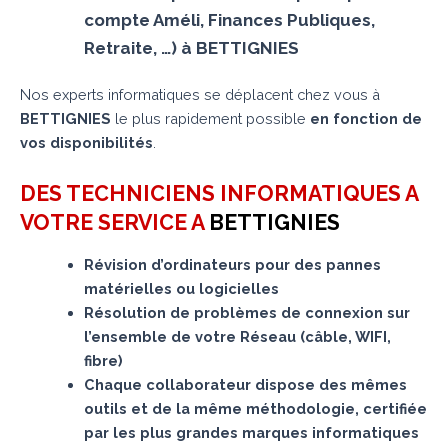
compte Améli, Finances Publiques,
Retraite, …) à BETTIGNIES
Nos experts informatiques se déplacent chez vous à
BETTIGNIES
le plus rapidement possible
en fonction de
vos disponibilités
.
DES TECHNICIENS INFORMATIQUES A
VOTRE SERVICE A
BETTIGNIES
Révision d’ordinateurs pour des pannes
matérielles ou logicielles
Résolution de problèmes de connexion sur
l’ensemble de votre Réseau (câble, WIFI,
fibre)
Chaque collaborateur dispose des mêmes
outils et de la même méthodologie, certifiée
par les plus grandes marques informatiques