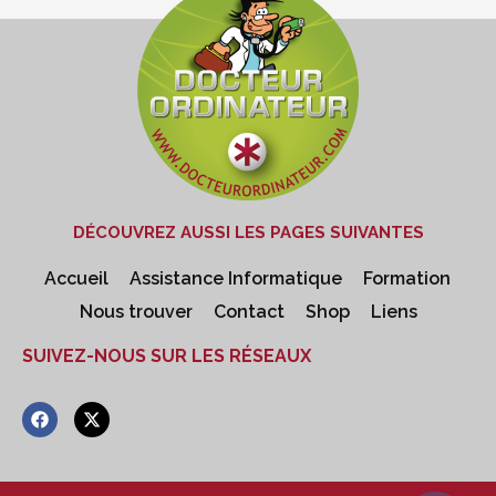
DÉCOUVREZ AUSSI LES PAGES SUIVANTES
Accueil
Assistance Informatique
Formation
Nous trouver
Contact
Shop
Liens
SUIVEZ-NOUS SUR LES RÉSEAUX
F
X
a
-
c
t
e
w
b
i