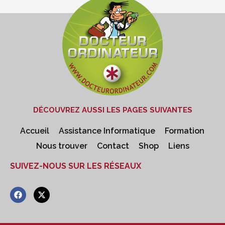
DÉCOUVREZ AUSSI LES PAGES SUIVANTES
Accueil
Assistance Informatique
Formation
Nous trouver
Contact
Shop
Liens
SUIVEZ-NOUS SUR LES RÉSEAUX
F
X
a
-
c
t
e
w
b
i