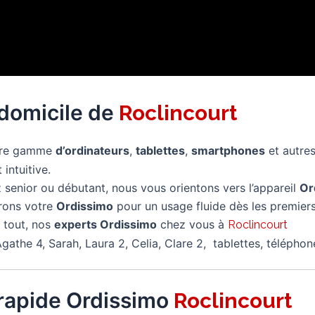
 domicile de
Roclincourt
tre gamme
d’ordinateurs
,
tablettes
,
smartphones
et autre
 intuitive.
senior ou débutant, nous vous orientons vers l’appareil
Or
rons votre
Ordissimo
pour un usage fluide dès les premiers
 tout, nos
experts Ordissimo
chez vous à
Roclincourt
gathe 4, Sarah, Laura 2, Celia, Clare 2, tablettes, télépho
rapide Ordissimo
Roclincourt