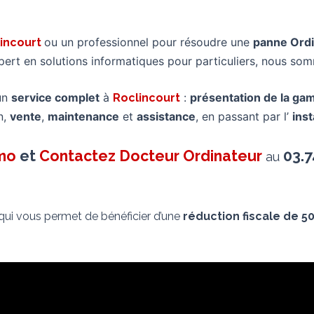
ou un professionnel pour résoudre une
panne Ord
incourt
pert en solutions informatiques pour particuliers, nous 
un
service complet
à
:
présentation de la g
Roclincourt
n,
vente
,
maintenance
et
assistance
, en passant par l’
inst
imo
et
Contactez Docteur Ordinateur
03.7
au
 qui vous permet de bénéficier d’une
réduction fiscale de 5