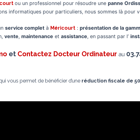
ou un professionnel pour résoudre une
panne Ordis
icourt
ions informatiques pour particuliers, nous sommes là pou
un
service complet
à
:
présentation de la gam
Méricourt
n,
vente
,
maintenance
et
assistance
, en passant par l’
inst
imo
et
Contactez Docteur Ordinateur
03.7
au
 qui vous permet de bénéficier d’une
réduction fiscale de 5