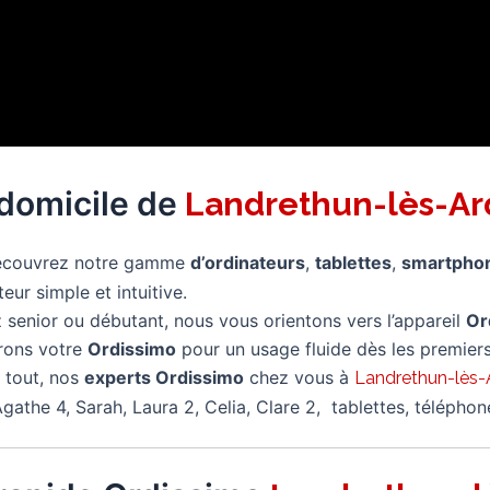
 domicile de
Landrethun-lès-Ar
écouvrez notre gamme
d’ordinateurs
,
tablettes
,
smartpho
eur simple et intuitive.
senior ou débutant, nous vous orientons vers l’appareil
Or
rons votre
Ordissimo
pour un usage fluide dès les premiers
 tout, nos
experts Ordissimo
chez vous à
Landrethun-lès-
gathe 4, Sarah, Laura 2, Celia, Clare 2, tablettes, télépho