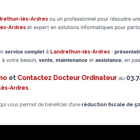
ou un professionnel pour résoudre un
drethun-lès-Ardres
et expert en solutions informatiques pour par
lès-Ardres
un
service complet
à
:
présentat
Landrethun-lès-Ardres
 à votre besoin,
vente
,
maintenance
et
assistance
, en pas
imo
et
Contactez Docteur Ordinateur
03.7
au
lès-Ardres
.
 qui vous permet de bénéficier d’une
réduction fiscale de 5