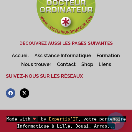
DÉCOUVREZ AUSSI LES PAGES SUIVANTES
Accueil
Assistance Informatique
Formation
Nous trouver
Contact
Shop
Liens
SUIVEZ-NOUS SUR LES RÉSEAUX
F
X
a
-
c
t
e
w
b
i
o
t
o
t
Made with
♥
by
Expertis’IT
, votre partenaire
k
e
Informatique à Lille, Douai, Arras,..
r