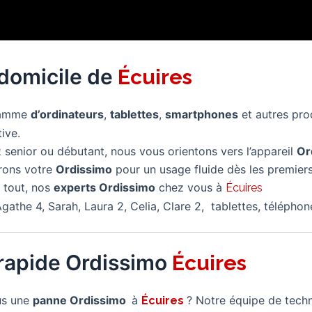
 domicile de
Écuires
 gamme
d’ordinateurs
,
tablettes
,
smartphones
et autres pro
tive.
senior ou débutant, nous vous orientons vers l’appareil
Or
rons votre
Ordissimo
pour un usage fluide dès les premiers
 tout, nos
experts Ordissimo
chez vous à
Écuires
gathe 4, Sarah, Laura 2, Celia, Clare 2, tablettes, télépho
rapide Ordissimo
Écuires
us une
panne Ordissimo
à
? Notre équipe de techn
Écuires