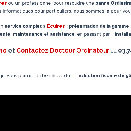
ou un professionnel pour résoudre une
panne Ordissi
ires
ns informatiques pour particuliers, nous sommes là pour v
un
service complet
à
:
présentation de la gamme
Écuires
ente
,
maintenance
et
assistance
, en passant par l’
install
imo
et
Contactez Docteur Ordinateur
03.7
au
 qui vous permet de bénéficier d’une
réduction fiscale de 5