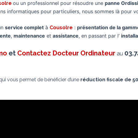
ou un professionnel pour résoudre une
panne Ordiss
solre
ions informatiques pour particuliers, nous sommes là pour
un
service complet
à
:
présentation de la gamm
Cousolre
ente
,
maintenance
et
assistance
, en passant par l’
install
imo
et
Contactez Docteur Ordinateur
03.7
au
 qui vous permet de bénéficier d’une
réduction fiscale de 5