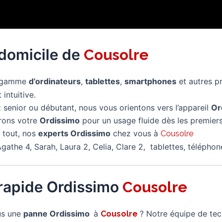
 domicile de
Cousolre
e gamme
d’ordinateurs
,
tablettes
,
smartphones
et autres p
 intuitive.
senior ou débutant, nous vous orientons vers l’appareil
Or
rons votre
Ordissimo
pour un usage fluide dès les premiers
 tout, nos
experts Ordissimo
chez vous à
Cousolre
gathe 4, Sarah, Laura 2, Celia, Clare 2, tablettes, télépho
rapide Ordissimo
Cousolre
us une
panne Ordissimo
à
? Notre équipe de tec
Cousolre