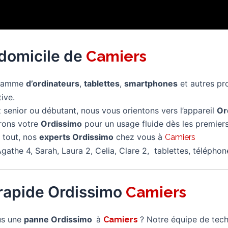
 domicile de
Camiers
 gamme
d’ordinateurs
,
tablettes
,
smartphones
et autres pr
tive.
senior ou débutant, nous vous orientons vers l’appareil
Or
rons votre
Ordissimo
pour un usage fluide dès les premiers
 tout, nos
experts Ordissimo
chez vous à
Camiers
gathe 4, Sarah, Laura 2, Celia, Clare 2, tablettes, télépho
rapide Ordissimo
Camiers
us une
panne Ordissimo
à
? Notre équipe de tech
Camiers