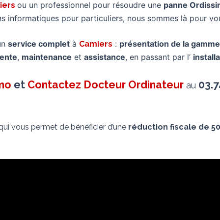
ou un professionnel pour résoudre une
panne Ordiss
iers
ons informatiques pour particuliers, nous sommes là pour 
un
service complet
à
:
présentation de la gamme
Camiers
ente
,
maintenance
et
assistance
, en passant par l’
install
imo
et
Contactez Docteur Ordinateur
03.7
au
 qui vous permet de bénéficier d’une
réduction fiscale de 5