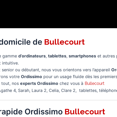
 domicile de
Bullecourt
re gamme
d’ordinateurs
,
tablettes
,
smartphones
et autres
 intuitive.
senior ou débutant, nous vous orientons vers l’appareil
Or
rons votre
Ordissimo
pour un usage fluide dès les premiers
 tout, nos
experts Ordissimo
chez vous à
Bullecourt
gathe 4, Sarah, Laura 2, Celia, Clare 2, tablettes, télépho
rapide Ordissimo
Bullecourt