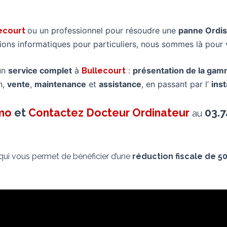
ou un professionnel pour résoudre une
panne Ordi
ecourt
tions informatiques pour particuliers, nous sommes là pou
un
service complet
à
:
présentation de la ga
Bullecourt
n,
vente
,
maintenance
et
assistance
, en passant par l’
inst
imo
et
Contactez Docteur Ordinateur
03.7
au
 qui vous permet de bénéficier d’une
réduction fiscale de 5