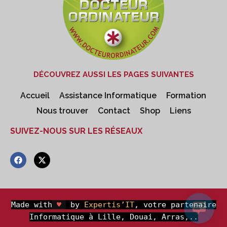
DÉCOUVREZ AUSSI LES PAGES SUIVANTES
Accueil
Assistance Informatique
Formation
Nous trouver
Contact
Shop
Liens
SUIVEZ-NOUS SUR LES RÉSEAUX
F
X
a
-
c
t
e
w
b
i
o
t
o
t
Made with
♥
by
Expertis’IT
, votre partenaire
k
e
Informatique à Lille, Douai, Arras,..
r