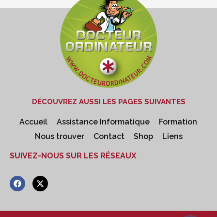
DÉCOUVREZ AUSSI LES PAGES SUIVANTES
Accueil
Assistance Informatique
Formation
Nous trouver
Contact
Shop
Liens
SUIVEZ-NOUS SUR LES RÉSEAUX
F
X
a
-
c
t
e
w
b
i