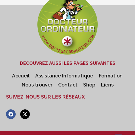
DÉCOUVREZ AUSSI LES PAGES SUIVANTES
Accueil
Assistance Informatique
Formation
Nous trouver
Contact
Shop
Liens
SUIVEZ-NOUS SUR LES RÉSEAUX
F
X
a
-
c
t
e
w
b
i