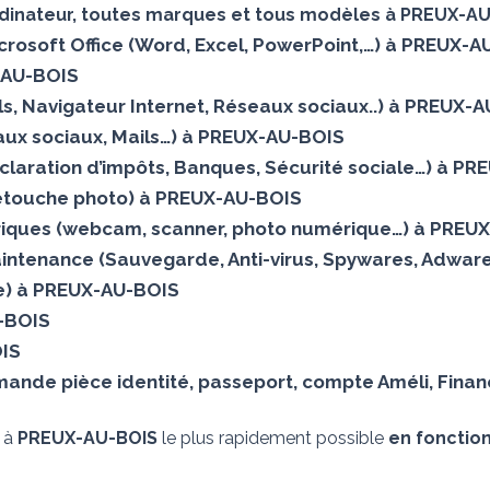
rdinateur, toutes marques et tous modèles à PREUX-A
Microsoft Office (Word, Excel, PowerPoint,…) à PREUX-
-AU-BOIS
Mails, Navigateur Internet, Réseaux sociaux..) à PREUX-
ux sociaux, Mails…) à PREUX-AU-BOIS
éclaration d’impôts, Banques, Sécurité sociale…) à P
(Retouche photo) à PREUX-AU-BOIS
iques (webcam, scanner, photo numérique…) à PREU
aintenance (Sauvegarde, Anti-virus, Spywares, Adware
ielle) à PREUX-AU-BOIS
U-BOIS
OIS
nde pièce identité, passeport, compte Améli, Financ
s à
PREUX-AU-BOIS
le plus rapidement possible
en fonction