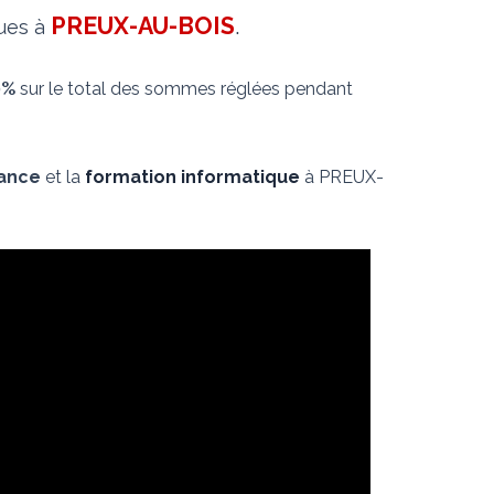
PREUX-AU-BOIS
.
ques à
0%
sur le total des sommes réglées pendant
nance
et la
formation informatique
à PREUX-