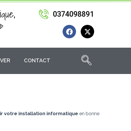
ique,
0374098891
»
F
X
a
-
c
t
e
w
b
i
VER
CONTACT
o
t
o
t
k
e
r
r votre installation informatique
en bonne