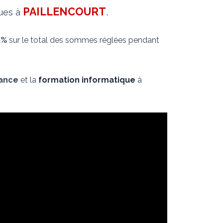
PAILLENCOURT
.
ques à
0%
sur le total des sommes réglées pendant
nance
et la
formation informatique
à