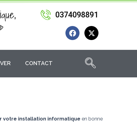
ique,
0374098891
»
F
X
a
-
c
t
e
w
b
i
VER
CONTACT
o
t
o
t
k
e
r
r votre installation informatique
en bonne