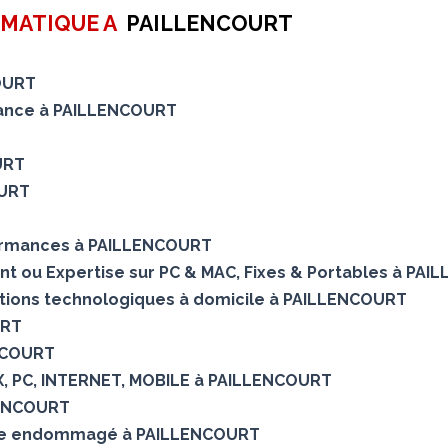
RMATIQUE A
PAILLENCOURT
OURT
enance à PAILLENCOURT
T
URT
OURT
formances à PAILLENCOURT
ent ou Expertise sur PC & MAC, Fixes & Portables à PA
utions technologiques à domicile à PAILLENCOURT
URT
ENCOURT
OX, PC, INTERNET, MOBILE à PAILLENCOURT
LENCOURT
que endommagé à PAILLENCOURT