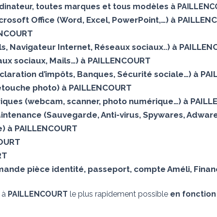
rdinateur, toutes marques et tous modèles à PAILLEN
Microsoft Office (Word, Excel, PowerPoint,…) à PAILLE
LENCOURT
Mails, Navigateur Internet, Réseaux sociaux..) à PAILL
aux sociaux, Mails…) à PAILLENCOURT
éclaration d’impôts, Banques, Sécurité sociale…) à 
(Retouche photo) à PAILLENCOURT
riques (webcam, scanner, photo numérique…) à PAI
aintenance (Sauvegarde, Anti-virus, Spywares, Adwar
ielle) à PAILLENCOURT
COURT
RT
ande pièce identité, passeport, compte Améli, Finan
s à
PAILLENCOURT
le plus rapidement possible
en fonction