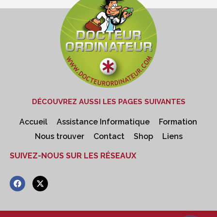
DÉCOUVREZ AUSSI LES PAGES SUIVANTES
Accueil
Assistance Informatique
Formation
Nous trouver
Contact
Shop
Liens
SUIVEZ-NOUS SUR LES RÉSEAUX
F
X
a
-
c
t
e
w
b
i