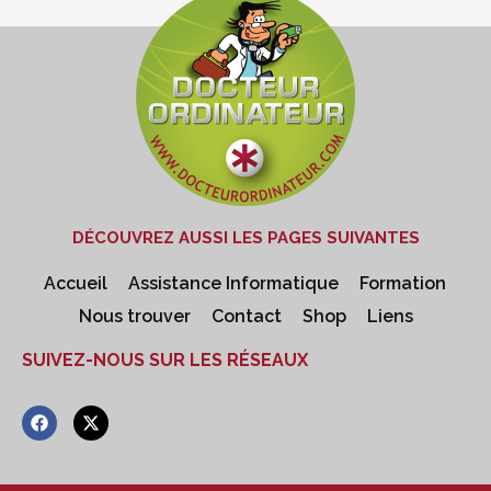
DÉCOUVREZ AUSSI LES PAGES SUIVANTES
Accueil
Assistance Informatique
Formation
Nous trouver
Contact
Shop
Liens
SUIVEZ-NOUS SUR LES RÉSEAUX
F
X
a
-
c
t
e
w
b
i