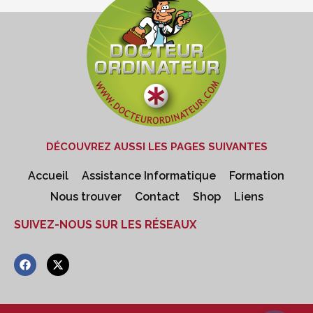
DÉCOUVREZ AUSSI LES PAGES SUIVANTES
Accueil
Assistance Informatique
Formation
Nous trouver
Contact
Shop
Liens
SUIVEZ-NOUS SUR LES RÉSEAUX
F
X
a
-
c
t
e
w
b
i