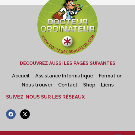
DÉCOUVREZ AUSSI LES PAGES SUIVANTES
Accueil
Assistance Informatique
Formation
Nous trouver
Contact
Shop
Liens
SUIVEZ-NOUS SUR LES RÉSEAUX
F
X
a
-
c
t
e
w
b
i