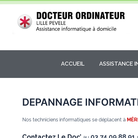
Aller
au
contenu
ACCUEIL
ASSISTANCE 
DEPANNAGE INFORMATI
Nos techniciens informatiques se déplacent à
MÉR
Contactez Le Doc’
03.74.09.88.91
au
p