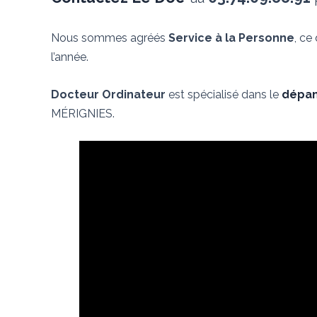
Nous sommes agréés
Service à la Personne
, ce
l’année.
Docteur Ordinateur
est spécialisé dans le
dépan
MÉRIGNIES.