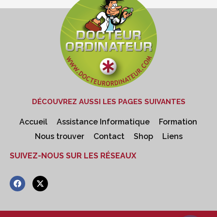
DÉCOUVREZ AUSSI LES PAGES SUIVANTES
Accueil
Assistance Informatique
Formation
Nous trouver
Contact
Shop
Liens
SUIVEZ-NOUS SUR LES RÉSEAUX
F
X
a
-
c
t
e
w
b
i