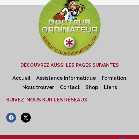
DÉCOUVREZ AUSSI LES PAGES SUIVANTES
Accueil
Assistance Informatique
Formation
Nous trouver
Contact
Shop
Liens
SUIVEZ-NOUS SUR LES RÉSEAUX
F
X
a
-
c
t
e
w
b
i