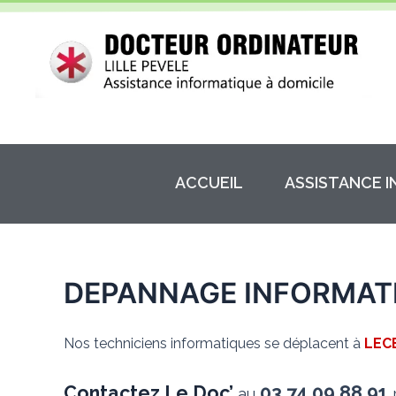
Aller
au
contenu
ACCUEIL
ASSISTANCE 
DEPANNAGE INFORMATI
Nos techniciens informatiques se déplacent à
LEC
Contactez Le Doc’
03.74.09.88.91
au
p