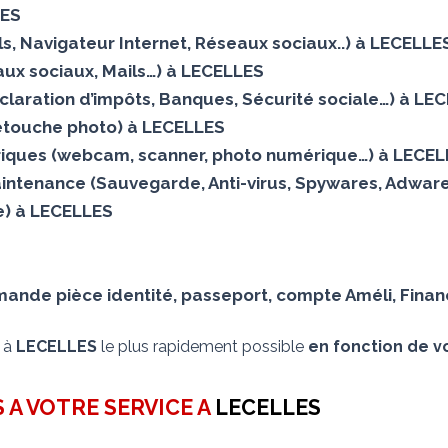
LES
ails, Navigateur Internet, Réseaux sociaux..) à LECELLE
ux sociaux, Mails…) à LECELLES
éclaration d’impôts, Banques, Sécurité sociale…) à LE
Retouche photo) à LECELLES
iques (webcam, scanner, photo numérique…) à LECE
aintenance (Sauvegarde, Anti-virus, Spywares, Adware
elle) à LECELLES
nde pièce identité, passeport, compte Améli, Financ
s à
LECELLES
le plus rapidement possible
en fonction de vo
 A VOTRE SERVICE A
LECELLES