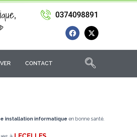
ique,
0374098891
»
F
X
a
-
c
t
e
w
b
i
VER
CONTACT
o
t
o
t
k
e
r
re installation informatique
en bonne santé.
LECELLES
.
ques à