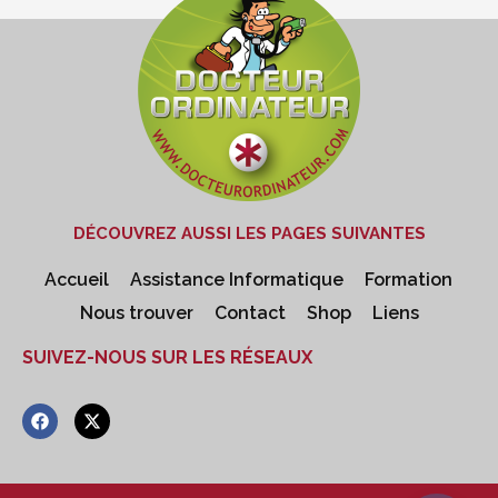
DÉCOUVREZ AUSSI LES PAGES SUIVANTES
Accueil
Assistance Informatique
Formation
Nous trouver
Contact
Shop
Liens
SUIVEZ-NOUS SUR LES RÉSEAUX
F
X
a
-
c
t
e
w
b
i