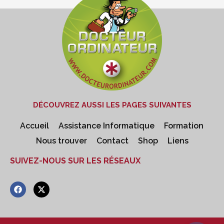
DÉCOUVREZ AUSSI LES PAGES SUIVANTES
Accueil
Assistance Informatique
Formation
Nous trouver
Contact
Shop
Liens
SUIVEZ-NOUS SUR LES RÉSEAUX
F
X
a
-
c
t
e
w
b
i