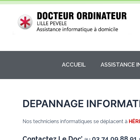
Aller
au
contenu
ACCUEIL
ASSISTANCE 
DEPANNAGE INFORMATI
Nos techniciens informatiques se déplacent à
HÉR
Contactez Le Doc’
03.74.09.88.91
au
p