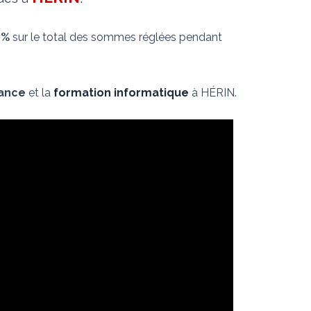
0%
sur le total des sommes réglées pendant
nance
et la
formation informatique
à HÉRIN.