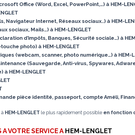
Microsoft Office (Word, Excel, PowerPoint,…) à HEM-LE
LENGLET
Mails, Navigateur Internet, Réseaux sociaux..) à HEM-L
aux sociaux, Mails…) à HEM-LENGLET
éclaration d’impôts, Banques, Sécurité sociale…) à 
(Retouche photo) à HEM-LENGLET
riques (webcam, scanner, photo numérique…) à HEM
aintenance (Sauvegarde, Anti-virus, Spywares, Adwar
ielle) à HEM-LENGLET
GLET
T
ande pièce identité, passeport, compte Améli, Finan
s à
HEM-LENGLET
le plus rapidement possible
en fonction 
 A VOTRE SERVICE A
HEM-LENGLET