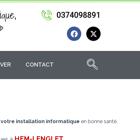
ique,
0374098891
»
F
X
a
-
c
t
e
w
b
i
VER
CONTACT
o
t
o
t
k
e
r
 votre installation informatique
en bonne santé.
HEM-LENGLET
.
ques à