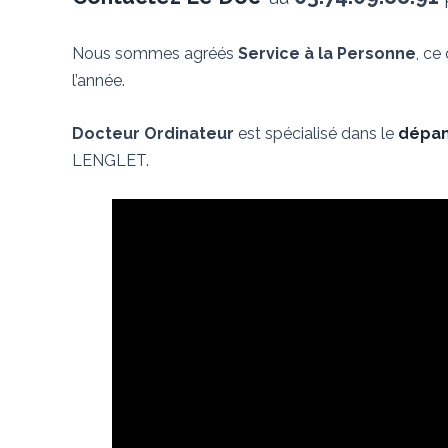
Nous sommes agréés
Service à la Personne
, ce
l’année.
Docteur Ordinateur
est spécialisé dans le
dépan
LENGLET.