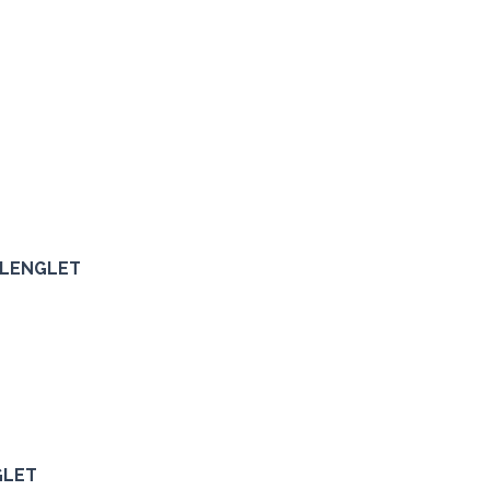
M-LENGLET
GLET