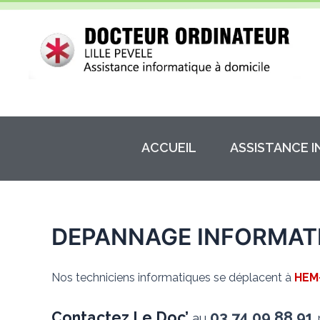
Aller
au
contenu
ACCUEIL
ASSISTANCE 
DEPANNAGE INFORMAT
Nos techniciens informatiques se déplacent à
HEM
Contactez Le Doc’
03.74.09.88.91
au
p