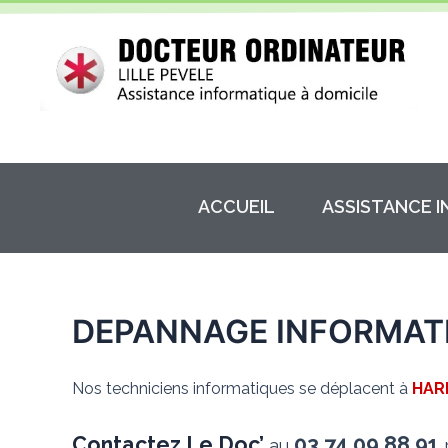
Aller
au
contenu
ACCUEIL
ASSISTANCE 
DEPANNAGE INFORMAT
Nos techniciens informatiques se déplacent à
HAR
Contactez Le Doc’
03.74.09.88.91
au
p