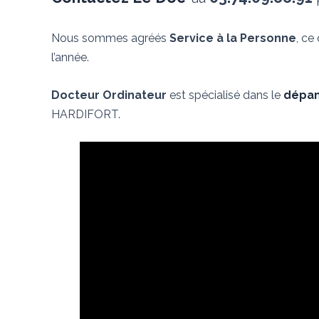
Nous sommes agréés
Service à la Personne
, ce
l’année.
Docteur Ordinateur
est spécialisé dans le
dépan
HARDIFORT.