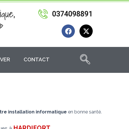
ique,
0374098891
»
F
X
a
-
c
t
e
w
b
i
VER
CONTACT
o
t
o
t
k
e
r
tre installation informatique
en bonne santé.
HARDIFORT
.
ques à