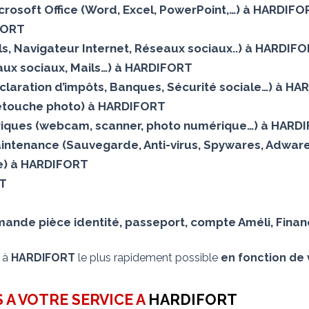
Microsoft Office (Word, Excel, PowerPoint,…) à HARDIF
FORT
Mails, Navigateur Internet, Réseaux sociaux..) à HARDIF
ux sociaux, Mails…) à HARDIFORT
éclaration d’impôts, Banques, Sécurité sociale…) à H
(Retouche photo) à HARDIFORT
iques (webcam, scanner, photo numérique…) à HARD
aintenance (Sauvegarde, Anti-virus, Spywares, Adware
elle) à HARDIFORT
RT
nde pièce identité, passeport, compte Améli, Financ
s à
HARDIFORT
le plus rapidement possible
en fonction de 
 A VOTRE SERVICE A
HARDIFORT