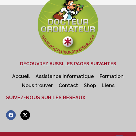
DÉCOUVREZ AUSSI LES PAGES SUIVANTES
Accueil
Assistance Informatique
Formation
Nous trouver
Contact
Shop
Liens
SUIVEZ-NOUS SUR LES RÉSEAUX
F
X
a
-
c
t
e
w
b
i