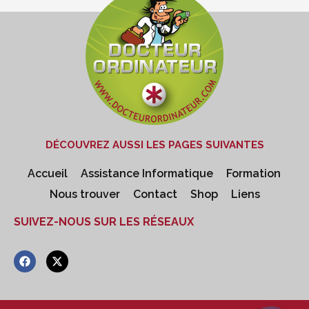
DÉCOUVREZ AUSSI LES PAGES SUIVANTES
Accueil
Assistance Informatique
Formation
Nous trouver
Contact
Shop
Liens
SUIVEZ-NOUS SUR LES RÉSEAUX
F
X
a
-
c
t
e
w
b
i