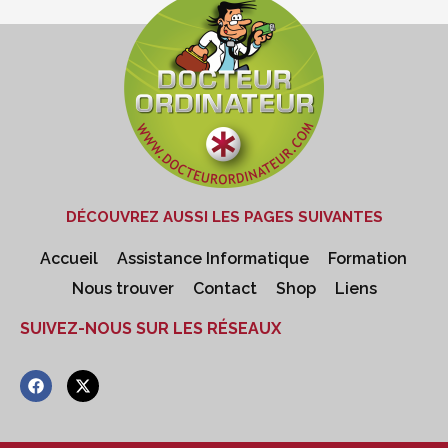
DÉCOUVREZ AUSSI LES PAGES SUIVANTES
Accueil
Assistance Informatique
Formation
Nous trouver
Contact
Shop
Liens
SUIVEZ-NOUS SUR LES RÉSEAUX
F
X
a
-
c
t
e
w
b
i