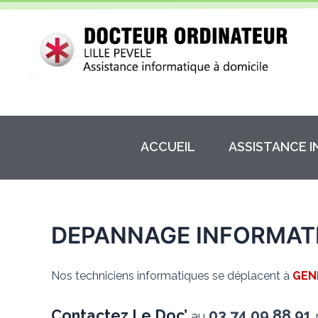
Aller
au
contenu
ACCUEIL
ASSISTANCE 
DEPANNAGE INFORMAT
Nos techniciens informatiques se déplacent à
GEN
Contactez Le Doc’
03.74.09.88.91
au
p