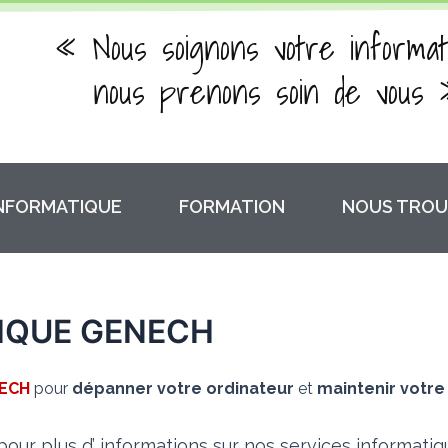
« Nous soignons votre informat
nous prenons soin de vous 
INFORMATIQUE
FORMATION
NOUS TROU
IQUE GENECH
ECH
pour
dépanner votre ordinateur
et
maintenir votre
our plus d’ informations sur nos services informati