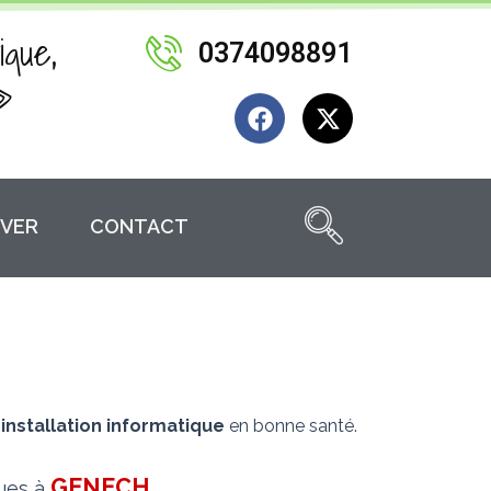
ique,
0374098891
»
F
X
a
-
c
t
e
w
b
i
VER
CONTACT
o
t
o
t
k
e
r
 installation informatique
en bonne santé.
GENECH
.
ques à