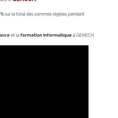
0%
sur le total des sommes réglées pendant
nance
et la
formation informatique
à GENECH.