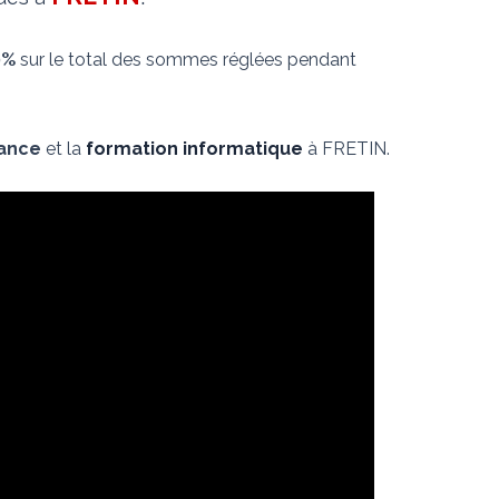
0%
sur le total des sommes réglées pendant
nance
et la
formation informatique
à FRETIN.