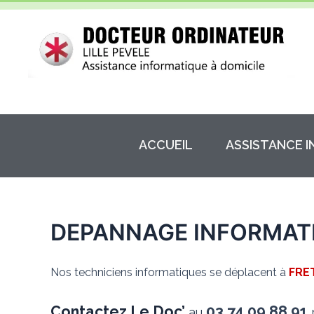
Aller
au
contenu
ACCUEIL
ASSISTANCE 
DEPANNAGE INFORMATI
Nos techniciens informatiques se déplacent à
FRE
Contactez Le Doc’
03.74.09.88.91
au
p