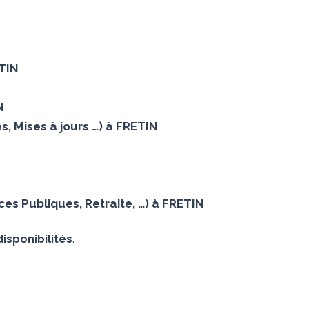
ETIN
N
, Mises à jours …) à FRETIN
es Publiques, Retraite, …) à FRETIN
isponibilités
.