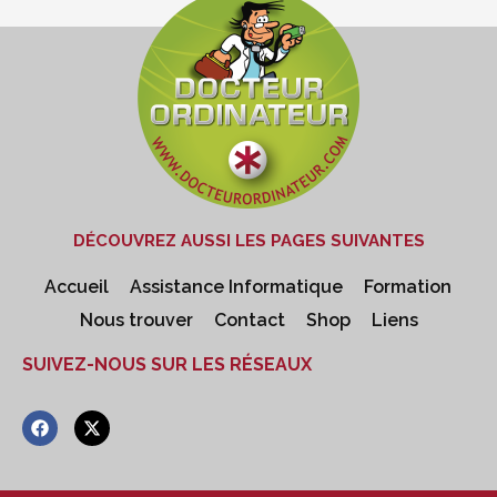
DÉCOUVREZ AUSSI LES PAGES SUIVANTES
Accueil
Assistance Informatique
Formation
Nous trouver
Contact
Shop
Liens
SUIVEZ-NOUS SUR LES RÉSEAUX
F
X
a
-
c
t
e
w
b
i