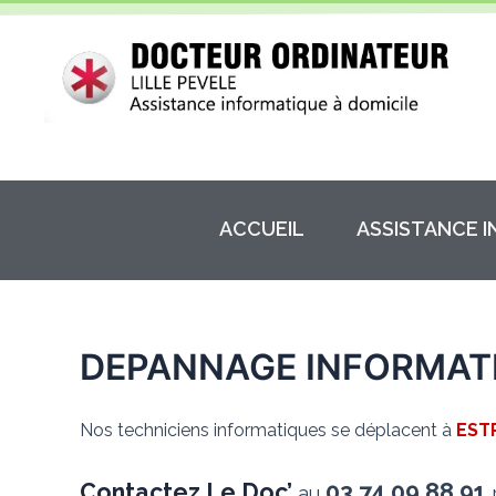
Aller
au
contenu
ACCUEIL
ASSISTANCE 
DEPANNAGE INFORMAT
Nos techniciens informatiques se déplacent à
EST
Contactez Le Doc’
03.74.09.88.91
au
p