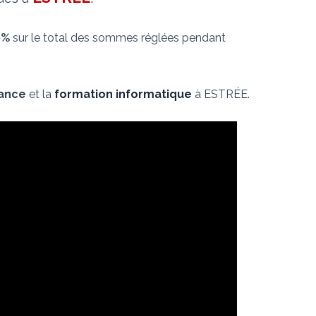
0%
sur le total des sommes réglées pendant
nance
et la
formation informatique
à ESTRÉE.