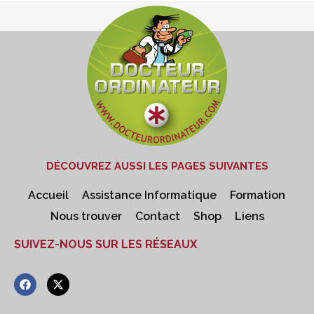
DÉCOUVREZ AUSSI LES PAGES SUIVANTES
Accueil
Assistance Informatique
Formation
Nous trouver
Contact
Shop
Liens
SUIVEZ-NOUS SUR LES RÉSEAUX
F
X
a
-
c
t
e
w