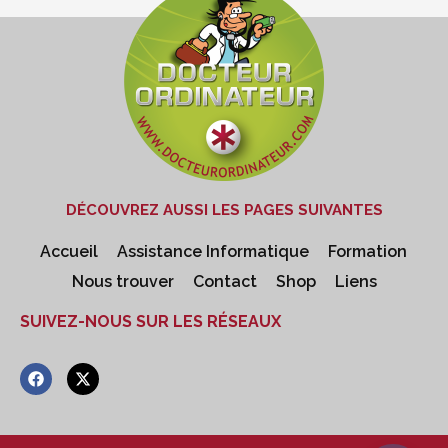
DÉCOUVREZ AUSSI LES PAGES SUIVANTES
Accueil
Assistance Informatique
Formation
Nous trouver
Contact
Shop
Liens
SUIVEZ-NOUS SUR LES RÉSEAUX
F
X
a
-
c
t
e
w
b
i