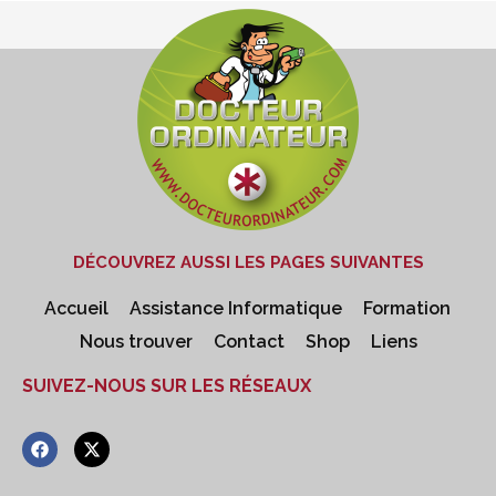
DÉCOUVREZ AUSSI LES PAGES SUIVANTES
Accueil
Assistance Informatique
Formation
Nous trouver
Contact
Shop
Liens
SUIVEZ-NOUS SUR LES RÉSEAUX
F
X
a
-
c
t
e
w