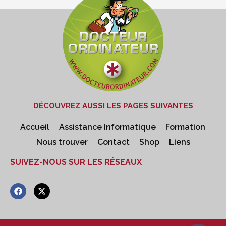
DÉCOUVREZ AUSSI LES PAGES SUIVANTES
Accueil
Assistance Informatique
Formation
Nous trouver
Contact
Shop
Liens
SUIVEZ-NOUS SUR LES RÉSEAUX
F
X
a
-
c
t
e
w
b
i