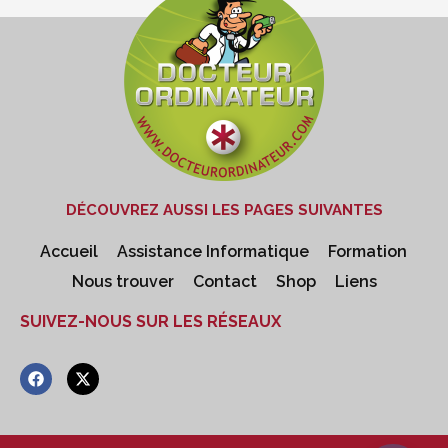
DÉCOUVREZ AUSSI LES PAGES SUIVANTES
Accueil
Assistance Informatique
Formation
Nous trouver
Contact
Shop
Liens
SUIVEZ-NOUS SUR LES RÉSEAUX
F
X
a
-
c
t
e
w
b
i