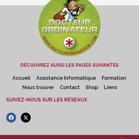
DÉCOUVREZ AUSSI LES PAGES SUIVANTES
Accueil
Assistance Informatique
Formation
Nous trouver
Contact
Shop
Liens
SUIVEZ-NOUS SUR LES RÉSEAUX
F
X
a
-
c
t
e
w
b
i