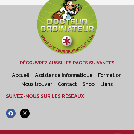
DÉCOUVREZ AUSSI LES PAGES SUIVANTES
Accueil
Assistance Informatique
Formation
Nous trouver
Contact
Shop
Liens
SUIVEZ-NOUS SUR LES RÉSEAUX
F
X
a
-
c
t
e
w
b
i