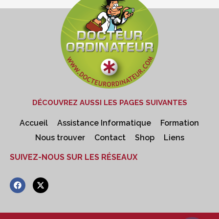
DÉCOUVREZ AUSSI LES PAGES SUIVANTES
Accueil
Assistance Informatique
Formation
Nous trouver
Contact
Shop
Liens
SUIVEZ-NOUS SUR LES RÉSEAUX
F
X
a
-
c
t
e
w
b
i