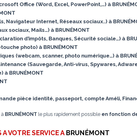
Microsoft Office (Word, Excel, PowerPoint,…) à BRUNÉ
NÉMONT
Mails, Navigateur Internet, Réseaux sociaux..) à BRUN
aux sociaux, Mails…) à BRUNÉMONT
éclaration d’impôts, Banques, Sécurité sociale…) à 
 (Retouche photo) à BRUNÉMONT
riques (webcam, scanner, photo numérique…) à BR
aintenance (Sauvegarde, Anti-virus, Spywares, Adwar
ielle) à BRUNÉMONT
ONT
ande pièce identité, passeport, compte Améli, Fina
s à
BRUNÉMONT
le plus rapidement possible
en fonction de
 A VOTRE SERVICE A
BRUNÉMONT