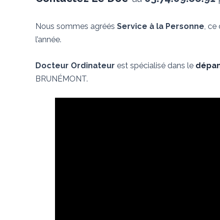
Nous sommes agréés
Service à la Personne
, ce
l’année.
Docteur Ordinateur
est spécialisé dans le
dépan
BRUNÉMONT.