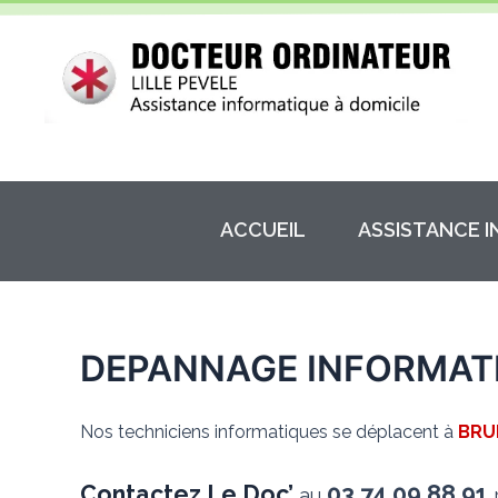
Aller
au
contenu
ACCUEIL
ASSISTANCE 
DEPANNAGE INFORMAT
Nos techniciens informatiques se déplacent à
BRU
Contactez Le Doc’
03.74.09.88.91
au
p